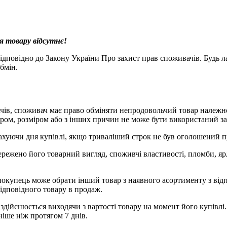
я товару відсутнє!
 відповідно до Закону України Про захист прав споживачів. Будь
бмін.
чів, споживач має право обміняти непродовольчий товар належної
ором, розміром або з інших причин не може бути використаний з
рахуючи дня купівлі, якщо триваліший строк не був оголошений 
ережено його товарний вигляд, споживчі властивості, пломби, я
окупець може обрати інший товар з наявного асортименту з відп
ідповідного товару в продаж.
здійснюється виходячи з вартості товару на момент його купівлі
іше ніж протягом 7 днів.