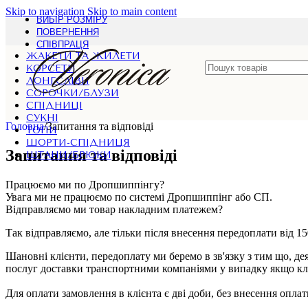
Skip to navigation
Skip to main content
ВИБІР РОЗМІРУ
ПОВЕРНЕННЯ
СПІВПРАЦЯ
ЖАКЕТИ ТА ЖИЛЕТИ
КОРСЕТИ
ЛОНГСЛІВИ
СОРОЧКИ/БЛУЗИ
СПІДНИЦІ
СУКНІ
Головна
/
Запитання та відповіді
ТОПИ
ШОРТИ-СПІДНИЦЯ
Запитання та відповіді
ШТАНИ/БРЮКИ
Працюємо ми по Дропшиппінгу?
Увага ми не працюємо по системі Дропшиппінг або СП.
Відправляємо ми товар накладним платежем?
Так відправляємо, але тільки після внесення передоплати від 150
Шановні клієнти, передоплату ми беремо в зв'язку з тим що, де
послуг доставки транспортними компаніями у випадку якщо кліє
Для оплати замовлення в клієнта є дві доби, без внесення опла