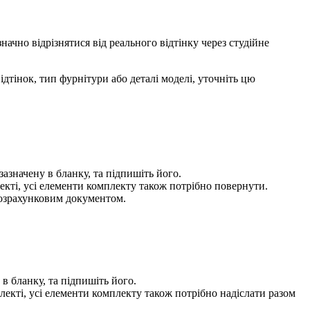
чно відрізнятися від реального відтінку через студійне
тінок, тип фурнітури або деталі моделі, уточніть цю
азначену в бланку, та підпишіть його.
екті, усі елементи комплекту також потрібно повернути.
розрахунковим документом.
в бланку, та підпишіть його.
лекті, усі елементи комплекту також потрібно надіслати разом