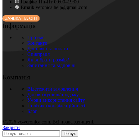
Графік:
Пн-Пт 09:00–19:00
Email:
veronica.help@gmail.com
ЗАЯВКА НА ОПТ
Інформація
Про нас
Контакти
Доставка та оплата
Співпраця
Як вибрати розмір?
Запитання та відповіді
Компанія
Відстежити замовлення
Договр купівлі/продажу
Умови використання сайту
Політика конфіденційності
Блог
©2026 vc-veronica.com. Всі права захищені.
Закрити
Пошук