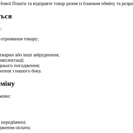
Нової Пошти та відправте товар разом із бланком обміну та роз
ться
:
я отримання товару;
 тварин або інші забруднення;
омплектації;
днього погодження;
ження з нашого боку.
бміну
мови:
 передбачені;
дження оплати;