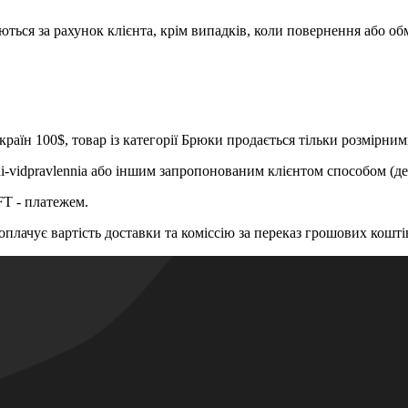
ться за рахунок клієнта, крім випадків, коли повернення або об
країн 100$, товар із категорії Брюки продається тільки розмірни
ni-vidpravlennia або іншим запропонованим клієнтом способом (д
FT - платежем.
оплачує вартість доставки та коміссію за переказ грошових кошті