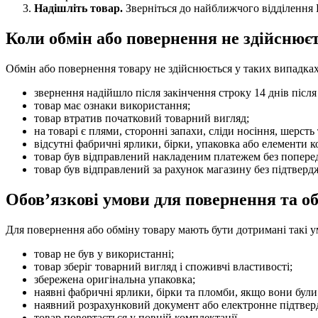
Надішліть товар.
Зверніться до найближчого відділення 
Коли обмін або повернення не здійснює
Обмін або повернення товару не здійснюється у таких випадках
звернення надійшло після закінчення строку 14 днів післ
товар має ознаки використання;
товар втратив початковий товарний вигляд;
на товарі є плями, сторонні запахи, сліди носіння, шерсть
відсутні фабричні ярлики, бірки, упаковка або елементи к
товар був відправлений накладеним платежем без попере
товар був відправлений за рахунок магазину без підтверд
Обов’язкові умови для повернення та о
Для повернення або обміну товару мають бути дотримані такі у
товар не був у використанні;
товар зберіг товарний вигляд і споживчі властивості;
збережена оригінальна упаковка;
наявні фабричні ярлики, бірки та пломби, якщо вони були
наявний розрахунковий документ або електронне підтвер
товар повертається у повній комплектації.