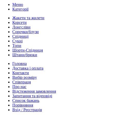
Меню
Категорії
Жакети та жилети
Корсети
Лонгсліви
Сорочки/блузи
Спідниці
Сукні
Топи
Шорти-Спідниця
Штани/брюки
Головна
Доставка і оплата
Контакти
Вибір розміру
Співпраця
Про нас
Відстеження замовлення
Запитання та відповіді
Список бажань
Порівняння
Вхід / Реєстрація