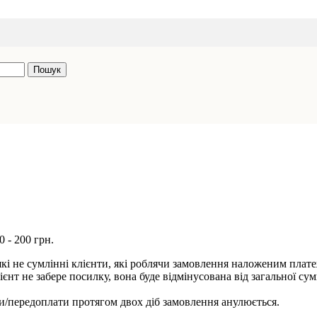
Пошук
 - 200 грн.
які не сумлінні клієнти, які роблячи замовлення наложеним плат
нт не забере посилку, вона буде відмінусована від загальної су
ти/передоплати протягом двох діб замовлення анулюється.