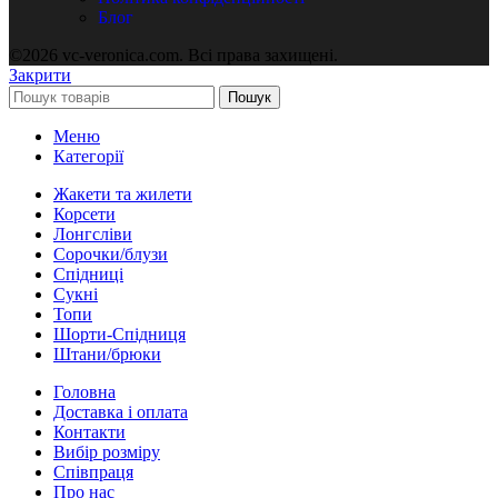
Блог
©2026 vc-veronica.com. Всі права захищені.
Закрити
Пошук
Меню
Категорії
Жакети та жилети
Корсети
Лонгсліви
Сорочки/блузи
Спідниці
Сукні
Топи
Шорти-Спідниця
Штани/брюки
Головна
Доставка і оплата
Контакти
Вибір розміру
Співпраця
Про нас