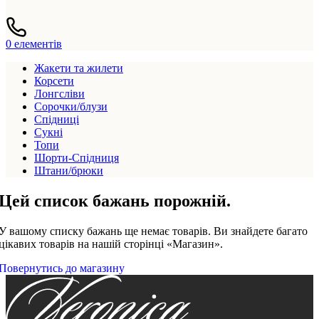
0
елементів
Жакети та жилети
Корсети
Лонгсліви
Сорочки/блузи
Спідниці
Сукні
Топи
Шорти-Спідниця
Штани/брюки
Цей список бажань порожній.
У вашому списку бажань ще немає товарів. Ви знайдете багато
цікавих товарів на нашій сторінці «Магазин».
Повернутись до магазину