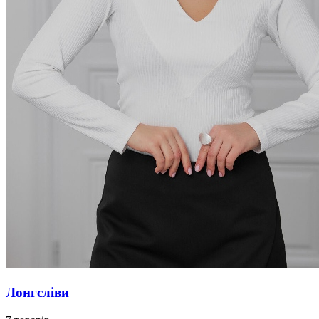
Лонгсліви