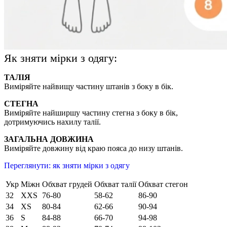
Як зняти мірки з одягу:
ТАЛІЯ
Виміряйте найвищу частину штанів з боку в бік.
СТЕГНА
Виміряйте найширшу частину стегна з боку в бік,
дотримуючись нахилу талії.
ЗАГАЛЬНА ДОВЖИНА
Виміряйте довжину від краю пояса до низу штанів.
Переглянути: як зняти мірки з одягу
Укр
Міжн
Обхват грудей
Обхват талії
Обхват стегон
32
XXS
76-80
58-62
86-90
34
XS
80-84
62-66
90-94
36
S
84-88
66-70
94-98