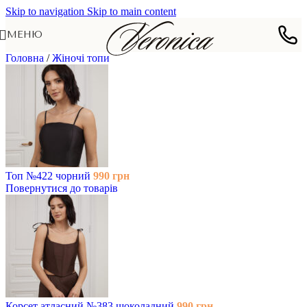
Skip to navigation
Skip to main content
МЕНЮ
Головна
/
Жіночі топи
Топ №422 чорний
990
грн
Повернутися до товарів
Корсет атласний №383 шоколадний
990
грн