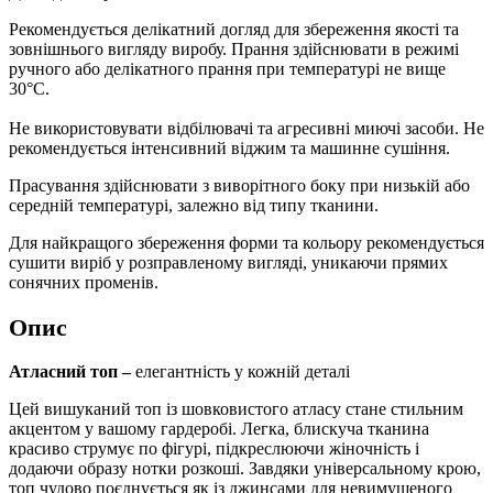
Рекомендується делікатний догляд для збереження якості та
зовнішнього вигляду виробу. Прання здійснювати в режимі
ручного або делікатного прання при температурі не вище
30°C.
Не використовувати відбілювачі та агресивні миючі засоби. Не
рекомендується інтенсивний віджим та машинне сушіння.
Прасування здійснювати з виворітного боку при низькій або
середній температурі, залежно від типу тканини.
Для найкращого збереження форми та кольору рекомендується
сушити виріб у розправленому вигляді, уникаючи прямих
сонячних променів.
Опис
Атласний топ –
елегантність у кожній деталі
Цей вишуканий топ із шовковистого атласу стане стильним
акцентом у вашому гардеробі. Легка, блискуча тканина
красиво струмує по фігурі, підкреслюючи жіночність і
додаючи образу нотки розкоші. Завдяки універсальному крою,
топ чудово поєднується як із джинсами для невимушеного