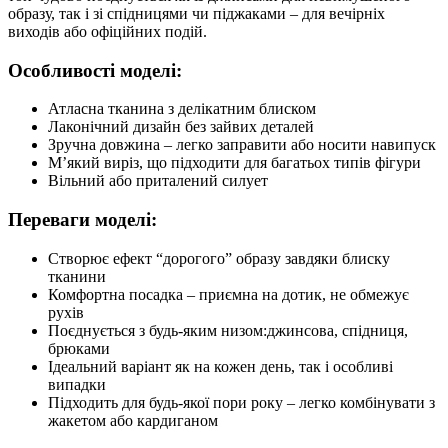
образу, так і зі спідницями чи піджаками – для вечірніх
виходів або офіційних подій.
Особливості моделі:
Атласна тканина з делікатним блиском
Лаконічний дизайн без зайвих деталей
Зручна довжина – легко заправити або носити навипуск
М’який виріз, що підходити для багатьох типів фігури
Вільний або приталений силует
Переваги моделі:
Створює ефект “дорогого” образу завдяки блиску
тканини
Комфортна посадка – приємна на дотик, не обмежує
рухів
Поєднується з будь-яким низом:джинсова, спідниця,
брюками
Ідеальний варіант як на кожен день, так і особливі
випадки
Підходить для будь-якої пори року – легко комбінувати з
жакетом або кардиганом