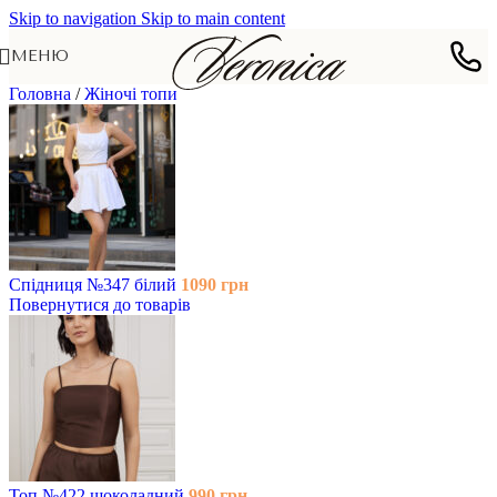
Skip to navigation
Skip to main content
МЕНЮ
Головна
/
Жіночі топи
Спідниця №347 білий
1090
грн
Повернутися до товарів
Топ №422 шоколадний
990
грн