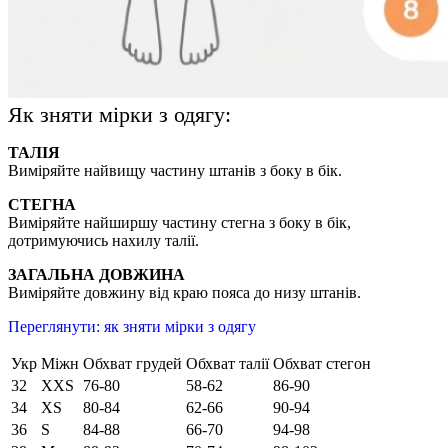
Як зняти мірки з одягу:
ТАЛІЯ
Виміряйте найвищу частину штанів з боку в бік.
СТЕГНА
Виміряйте найширшу частину стегна з боку в бік,
дотримуючись нахилу талії.
ЗАГАЛЬНА ДОВЖИНА
Виміряйте довжину від краю пояса до низу штанів.
Переглянути: як зняти мірки з одягу
Укр
Міжн
Обхват грудей
Обхват талії
Обхват стегон
32
XXS
76-80
58-62
86-90
34
XS
80-84
62-66
90-94
36
S
84-88
66-70
94-98