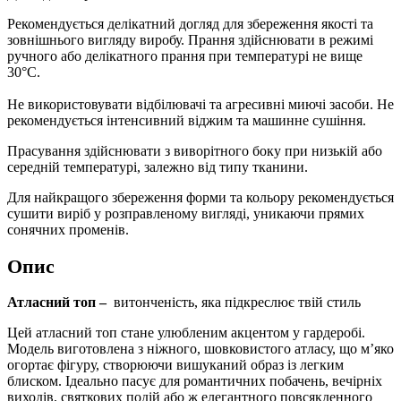
Рекомендується делікатний догляд для збереження якості та
зовнішнього вигляду виробу. Прання здійснювати в режимі
ручного або делікатного прання при температурі не вище
30°C.
Не використовувати відбілювачі та агресивні миючі засоби. Не
рекомендується інтенсивний віджим та машинне сушіння.
Прасування здійснювати з виворітного боку при низькій або
середній температурі, залежно від типу тканини.
Для найкращого збереження форми та кольору рекомендується
сушити виріб у розправленому вигляді, уникаючи прямих
сонячних променів.
Опис
Атласний топ –
витонченість, яка підкреслює твій стиль
Цей атласний топ стане улюбленим акцентом у гардеробі.
Модель виготовлена з ніжного, шовковистого атласу, що м’яко
огортає фігуру, створюючи вишуканий образ із легким
блиском. Ідеально пасує для романтичних побачень, вечірніх
виходів, святкових подій або ж елегантного повсякденного