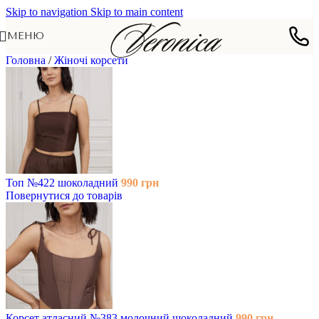
Skip to navigation
Skip to main content
МЕНЮ
Головна
/
Жіночі корсети
Топ №422 шоколадний
990
грн
Повернутися до товарів
Корсет атласний №383 молочний шоколадний
990
грн