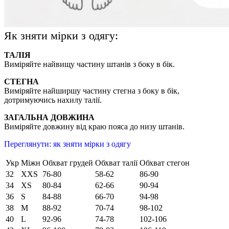
Як зняти мірки з одягу:
ТАЛІЯ
Виміряйте найвищу частину штанів з боку в бік.
СТЕГНА
Виміряйте найширшу частину стегна з боку в бік,
дотримуючись нахилу талії.
ЗАГАЛЬНА ДОВЖИНА
Виміряйте довжину від краю пояса до низу штанів.
Переглянути: як зняти мірки з одягу
Укр
Міжн
Обхват грудей
Обхват талії
Обхват стегон
32
XXS
76-80
58-62
86-90
34
XS
80-84
62-66
90-94
36
S
84-88
66-70
94-98
38
M
88-92
70-74
98-102
40
L
92-96
74-78
102-106