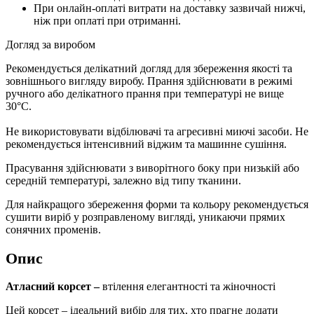
При онлайн-оплаті витрати на доставку зазвичай нижчі,
ніж при оплаті при отриманні.
Догляд за виробом
Рекомендується делікатний догляд для збереження якості та
зовнішнього вигляду виробу. Прання здійснювати в режимі
ручного або делікатного прання при температурі не вище
30°C.
Не використовувати відбілювачі та агресивні миючі засоби. Не
рекомендується інтенсивний віджим та машинне сушіння.
Прасування здійснювати з виворітного боку при низькій або
середній температурі, залежно від типу тканини.
Для найкращого збереження форми та кольору рекомендується
сушити виріб у розправленому вигляді, уникаючи прямих
сонячних променів.
Опис
Атласний корсет –
втілення елегантності та жіночності
Цей корсет – ідеальний вибір для тих, хто прагне додати