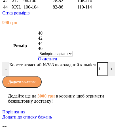
42
XL
96-100
78-82
106-110
44
XXL
100-104
82-86
110-114
Сітка розмірів
990
грн
40
42
44
Розмір
46
Очистити
Корсет атласний №383 шоколадний кількість
-
+
Додати в кошик
Додайте ще на
3000
грн
в корзину, щоб отримати
безкоштовну доставку!
Порівняння
Додати до списку бажань