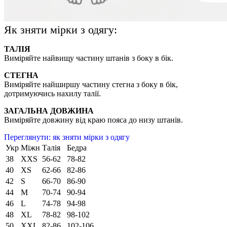
Як зняти мірки з одягу:
ТАЛІЯ
Виміряйте найвищу частину штанів з боку в бік.
СТЕГНА
Виміряйте найширшу частину стегна з боку в бік,
дотримуючись нахилу талії.
ЗАГАЛЬНА ДОВЖИНА
Виміряйте довжину від краю пояса до низу штанів.
Переглянути: як зняти мірки з одягу
Укр
Міжн
Талія
Бедра
38
XXS
56-62
78-82
40
XS
62-66
82-86
42
S
66-70
86-90
44
M
70-74
90-94
46
L
74-78
94-98
48
XL
78-82
98-102
50
XXL
82-86
102-106