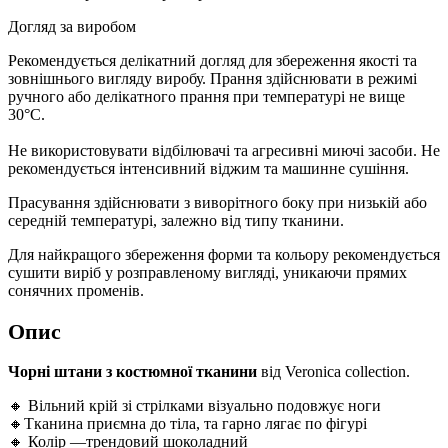
Догляд за виробом
Рекомендується делікатний догляд для збереження якості та
зовнішнього вигляду виробу. Прання здійснювати в режимі
ручного або делікатного прання при температурі не вище
30°C.
Не використовувати відбілювачі та агресивні миючі засоби. Не
рекомендується інтенсивний віджим та машинне сушіння.
Прасування здійснювати з виворітного боку при низькій або
середній температурі, залежно від типу тканини.
Для найкращого збереження форми та кольору рекомендується
сушити виріб у розправленому вигляді, уникаючи прямих
сонячних променів.
Опис
Чорні штани з костюмної тканини
від Veronica collection.
🔸 Вільний крій зі стрілками візуально подовжує ноги
🔸Тканина приємна до тіла, та гарно лягає по фігурі
🔸 Колір —трендовий шоколадний