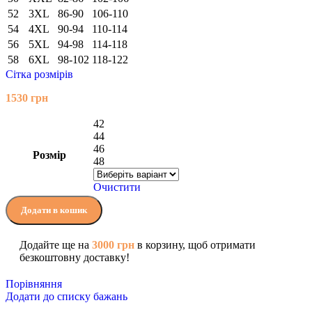
52
3XL
86-90
106-110
54
4XL
90-94
110-114
56
5XL
94-98
114-118
58
6XL
98-102
118-122
Сітка розмірів
1530
грн
42
44
46
Розмір
48
Очистити
Додати в кошик
Додайте ще на
3000
грн
в корзину, щоб отримати
безкоштовну доставку!
Порівняння
Додати до списку бажань