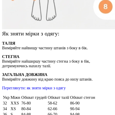
Як зняти мірки з одягу:
ТАЛІЯ
Виміряйте найвищу частину штанів з боку в бік.
СТЕГНА
Виміряйте найширшу частину стегна з боку в бік,
дотримуючись нахилу талії.
ЗАГАЛЬНА ДОВЖИНА
Виміряйте довжину від краю пояса до низу штанів.
Переглянути: як зняти мірки з одягу
Укр
Міжн
Обхват грудей
Обхват талії
Обхват стегон
32
XXS
76-80
58-62
86-90
34
XS
80-84
62-66
90-94
36
S
84-88
66-70
94-98