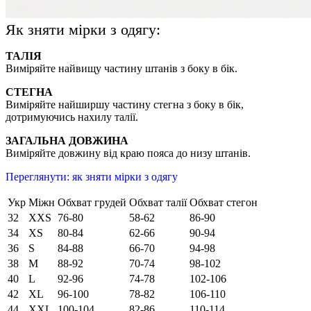
Як зняти мірки з одягу:
ТАЛІЯ
Виміряйте найвищу частину штанів з боку в бік.
СТЕГНА
Виміряйте найширшу частину стегна з боку в бік,
дотримуючись нахилу талії.
ЗАГАЛЬНА ДОВЖИНА
Виміряйте довжину від краю пояса до низу штанів.
Переглянути: як зняти мірки з одягу
Укр
Міжн
Обхват грудей
Обхват талії
Обхват стегон
32
XXS
76-80
58-62
86-90
34
XS
80-84
62-66
90-94
36
S
84-88
66-70
94-98
38
M
88-92
70-74
98-102
40
L
92-96
74-78
102-106
42
XL
96-100
78-82
106-110
44
XXL
100-104
82-86
110-114