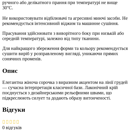
ручного або делікатного прання при температурі не вище
30°C.
Не використовувати відбілювачі та агресивні миючі засоби. Не
рекомендується інтенсивний віджим та машинне сушіння.
Прасування здійснювати з виворітного боку при низькій або
середній температурі, залежно від типу тканини.
Для найкращого збереження форми та кольору рекомендується
сушити виріб у розправленому вигляді, уникаючи прямих
сонячних променів.
Опис
Елегантна жіноча сорочка з виразним акцентом на лінії грудей
— сучасна інтерпретація класичної бази. Лаконічний крій
поєднується з дизайнерськими рельєфними швами, що
підкреслюють силует та додають образу витонченості.
Відгуки
0 відгуків