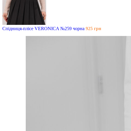
Спідниця-плісе VERONICA №259 чорна
925
грн