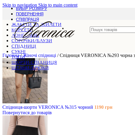
Skip to navigation
Skip to main content
ВИБІР РОЗМІРУ
ПОВЕРНЕННЯ
СПІВПРАЦЯ
ЖАКЕТИ ТА ЖИЛЕТИ
КОРСЕТИ
ЛОНГСЛІВИ
СОРОЧКИ/БЛУЗИ
СПІДНИЦІ
СУКНІ
Головна
/
Жіночі спідниці
/
Спідниця VERONICA №293 чорна з 
ТОПИ
ШОРТИ-СПІДНИЦЯ
ШТАНИ/БРЮКИ
Спідниця-шорти VERONICA №315 чорний
1190
грн
Повернутися до товарів