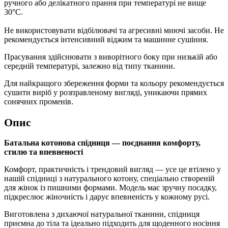
ручного або делікатного прання при температурі не вище
30°C.
Не використовувати відбілювачі та агресивні миючі засоби. Не
рекомендується інтенсивний віджим та машинне сушіння.
Прасування здійснювати з виворітного боку при низькій або
середній температурі, залежно від типу тканини.
Для найкращого збереження форми та кольору рекомендується
сушити виріб у розправленому вигляді, уникаючи прямих
сонячних променів.
Опис
Батальна котонова спідниця — поєднання комфорту,
стилю та впевненості
Комфорт, практичність і трендовий вигляд — усе це втілено у
нашій спідниці з натурального котону, спеціально створеній
для жінок із пишними формами. Модель має зручну посадку,
підкреслює жіночність і дарує впевненість у кожному русі.
Виготовлена з дихаючої натуральної тканини, спідниця
приємна до тіла та ідеально підходить для щоденного носіння