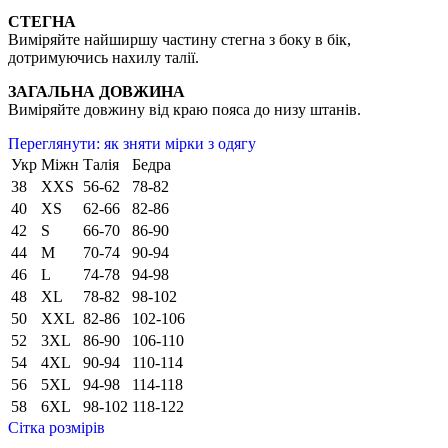
СТЕГНА
Виміряйте найширшу частину стегна з боку в бік,
дотримуючись нахилу талії.
ЗАГАЛЬНА ДОВЖИНА
Виміряйте довжину від краю пояса до низу штанів.
Переглянути: як зняти мірки з одягу
Укр
Міжн
Талія
Бедра
38
XXS
56-62
78-82
40
XS
62-66
82-86
42
S
66-70
86-90
44
M
70-74
90-94
46
L
74-78
94-98
48
XL
78-82
98-102
50
XXL
82-86
102-106
52
3XL
86-90
106-110
54
4XL
90-94
110-114
56
5XL
94-98
114-118
58
6XL
98-102
118-122
Сітка розмірів