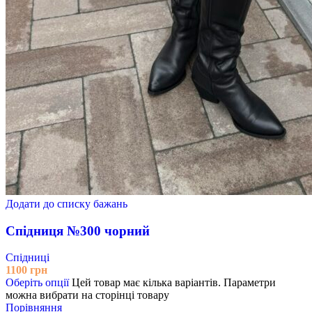
Додати до списку бажань
Спідниця №300 чорний
Спідниці
1100
грн
Оберіть опції
Цей товар має кілька варіантів. Параметри
можна вибрати на сторінці товару
Порівняння