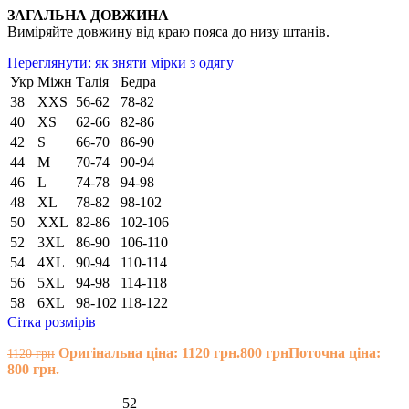
ЗАГАЛЬНА ДОВЖИНА
Виміряйте довжину від краю пояса до низу штанів.
Переглянути: як зняти мірки з одягу
Укр
Міжн
Талія
Бедра
38
XXS
56-62
78-82
40
XS
62-66
82-86
42
S
66-70
86-90
44
M
70-74
90-94
46
L
74-78
94-98
48
XL
78-82
98-102
50
XXL
82-86
102-106
52
3XL
86-90
106-110
54
4XL
90-94
110-114
56
5XL
94-98
114-118
58
6XL
98-102
118-122
Сітка розмірів
Оригінальна ціна: 1120 грн.
800
грн
Поточна ціна:
1120
грн
800 грн.
52