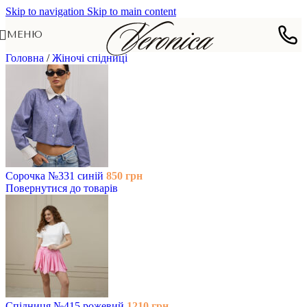
Skip to navigation
Skip to main content
МЕНЮ
Головна
/
Жіночі спідниці
Сорочка №331 синій
850
грн
Повернутися до товарів
Спідниця №415 рожевий
1210
грн