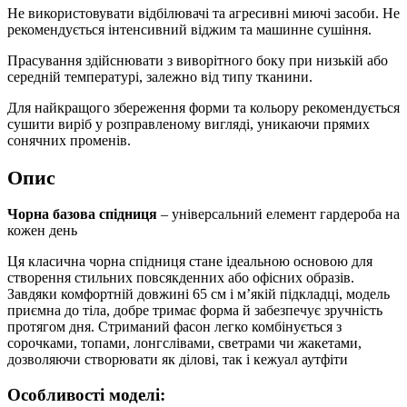
Не використовувати відбілювачі та агресивні миючі засоби. Не
рекомендується інтенсивний віджим та машинне сушіння.
Прасування здійснювати з виворітного боку при низькій або
середній температурі, залежно від типу тканини.
Для найкращого збереження форми та кольору рекомендується
сушити виріб у розправленому вигляді, уникаючи прямих
сонячних променів.
Опис
Чорна базова спідниця
– універсальний елемент гардероба на
кожен день
Ця класична чорна спідниця стане ідеальною основою для
створення стильних повсякденних або офісних образів.
Завдяки комфортній довжині 65 см і м’якій підкладці, модель
приємна до тіла, добре тримає форма й забезпечує зручність
протягом дня. Стриманий фасон легко комбінується з
сорочками, топами, лонгслівами, светрами чи жакетами,
дозволяючи створювати як ділові, так і кежуал аутфіти
Особливості моделі: