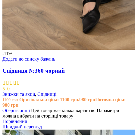
-11%
Додати до списку бажань
Спідниця №360 чорний
5.0
Знижки та акції
,
Спідниці
Оригінальна ціна: 1100 грн.
980
грн
Поточна ціна:
1100
грн
980 грн.
Оберіть опції
Цей товар має кілька варіантів. Параметри
можна вибрати на сторінці товару
Порівняння
Швидкий перегляд