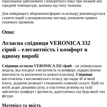
Прасування здійснювати з виворітного боку при низькій або
середній температурі, залежно від типу тканини.
Для найкращого збереження форми та кольору рекомендується
сушити виріб у розправленому вигляді, уникаючи прямих
сонячних променів.
Опис
Атласна спідниця VERONICA 332
сірий – елегантність і комфорт в
одному виробі
Спідниця атласна VERONICA 332 сірий
– це універсальна
модель, яка поєднує елегантність та комфорт, підкреслюючи
жіночність та витонченість кожної власниці.
Спідниця
виготовлена з високоякісного атласу, що надає їй м’який
блиск, додаючи розкоші і створюючи плавний силует. Крій по
косій додає динаміки руху, а еластична резинка на талії
забезпечує комфорт і зручність, адаптуючись під будь-який тип
фігури.
Матеріал та якість