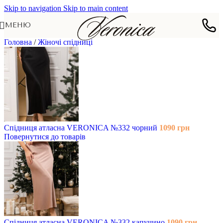
Skip to navigation
Skip to main content
МЕНЮ
Головна
/
Жіночі спідниці
Спідниця атласна VERONICA №332 чорний
1090
грн
Повернутися до товарів
Спідниця атласна VERONICA №332 капучино
1090
грн