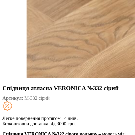
Спідниця атласна VERONICA №332 сірий
Артикул:
М-332 сірий
Легке повернення протягом 14 днів.
Безкоштовна доставка від 3000 грн.
Спідниця VERONICA №322 сірого кольору –
модель міді,