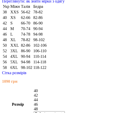
Переглянути: як зняти мірки з одягу
Укр
Міжн
Талія
Бедра
38
XXS
56-62
78-82
40
XS
62-66
82-86
42
S
66-70
86-90
44
M
70-74
90-94
46
L
74-78
94-98
48
XL
78-82
98-102
50
XXL
82-86
102-106
52
3XL
86-90
106-110
54
4XL
90-94
110-114
56
5XL
94-98
114-118
58
6XL
98-102
118-122
Сітка розмірів
1090
грн
40
42
44
Розмір
46
48