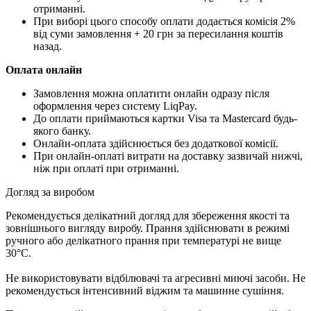
отриманні.
При виборі цього способу оплати додається комісія 2%
від суми замовлення + 20 грн за пересилання коштів
назад.
Оплата онлайн
Замовлення можна оплатити онлайн одразу після
оформлення через систему LiqPay.
До оплати приймаються картки Visa та Mastercard будь-
якого банку.
Онлайн-оплата здійснюється без додаткової комісії.
При онлайн-оплаті витрати на доставку зазвичай нижчі,
ніж при оплаті при отриманні.
Догляд за виробом
Рекомендується делікатний догляд для збереження якості та
зовнішнього вигляду виробу. Прання здійснювати в режимі
ручного або делікатного прання при температурі не вище
30°C.
Не використовувати відбілювачі та агресивні миючі засоби. Не
рекомендується інтенсивний віджим та машинне сушіння.