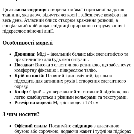
Ця
атласна спідниця
створена з м’якої і приємної на дотик
тканини, яка дарує відчуття легкості і забезпечує комфорт на
весь день. Атласний блиск створює враження розкоші, а
спеціальний крій додає спідниці природного струмування і
підкреслює жіночні лінії.
Особливості моделі
Довжина:
Міді – ідеальний баланс між елегантністю та
практичністю для будь-якої ситуації.
Посадка:
Висока з еластичною резинкою, що забезпечує
комфортну фіксацію і підкреслює талію.
Крій по косій:
Плавний і динамічний, ідеально
підходить для активних рухів і створення елегантного
образу.
Колір:
Сірий – універсальний та стильний відтінок, що
легко комбінується з різними кольорами та текстурами.
Розмір на моделі:
M, зріст моделі 173 см.
З чим носити?
Офісний стиль:
Поєднуйте
спідницю
з класичною
блузою або сорочкою, додаючи жакет і туфлі на підборах