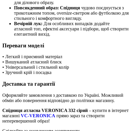
для ділового образу.
Повсякденний образ:
Спідниця
чудово поєднується з
трикотажним топом, oversize-светром або футболкою для
стильного і комфортного вигляду.
Вечірній лук:
Для особливих випадків додайте
атласний топ, ефектні аксесуари і підбори, щоб створити
елегантний вихід.
Переваги моделі
• Легкий і приємний матеріал
• Вишуканий атласний блиск
• Універсальний і стильний колір
• Зручний крій і посадка
Доставка та гарантії
Оформляйте замовлення з доставкою по Україні. Можливий
обмін або повернення відповідно до політики магазину.
Спідниця атласна VERONICA 332 сірий
– купити в інтернет
магазині
VC-VERONICA
прямо зараз та створити
неперевершений образ!
Слідкуйте за оновленням асортименту