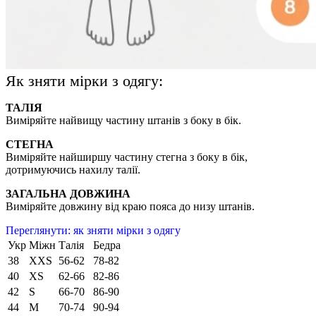
Як зняти мірки з одягу:
ТАЛІЯ
Виміряйте найвищу частину штанів з боку в бік.
СТЕГНА
Виміряйте найширшу частину стегна з боку в бік,
дотримуючись нахилу талії.
ЗАГАЛЬНА ДОВЖИНА
Виміряйте довжину від краю пояса до низу штанів.
Переглянути: як зняти мірки з одягу
Укр
Міжн
Талія
Бедра
38
XXS
56-62
78-82
40
XS
62-66
82-86
42
S
66-70
86-90
44
M
70-74
90-94