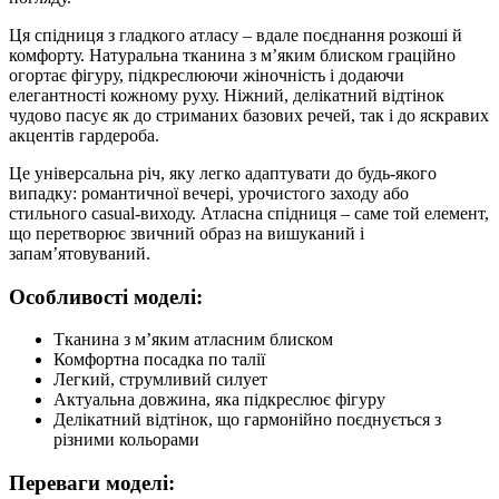
Ця спідниця з гладкого атласу – вдале поєднання розкоші й
комфорту. Натуральна тканина з м’яким блиском граційно
огортає фігуру, підкреслюючи жіночність і додаючи
елегантності кожному руху. Ніжний, делікатний відтінок
чудово пасує як до стриманих базових речей, так і до яскравих
акцентів гардероба.
Це універсальна річ, яку легко адаптувати до будь-якого
випадку: романтичної вечері, урочистого заходу або
стильного casual-виходу. Атласна спідниця – саме той елемент,
що перетворює звичний образ на вишуканий і
запам’ятовуваний.
Особливості моделі:
Тканина з м’яким атласним блиском
Комфортна посадка по талії
Легкий, струмливий силует
Актуальна довжина, яка підкреслює фігуру
Делікатний відтінок, що гармонійно поєднується з
різними кольорами
Переваги моделі: