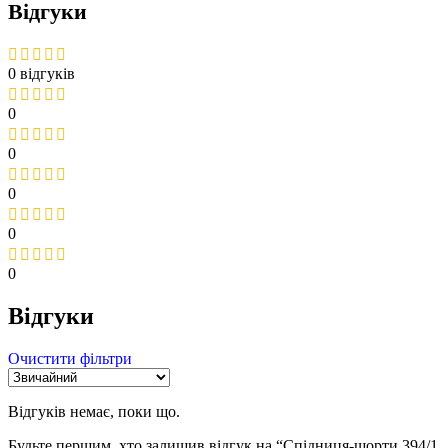
Відгуки
0 відгуків
0
0
0
0
0
Відгуки
Очистити фільтри
Відгуків немає, поки що.
Будьте першим, хто залишив відгук на “Спідниця-шорти 394/1