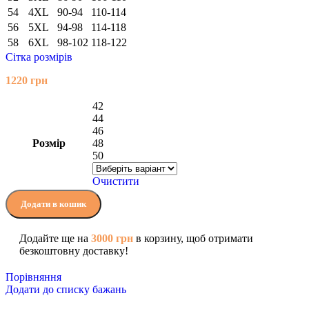
54
4XL
90-94
110-114
56
5XL
94-98
114-118
58
6XL
98-102
118-122
Сітка розмірів
1220
грн
42
44
46
Розмір
48
50
Очистити
Додати в кошик
Додайте ще на
3000
грн
в корзину, щоб отримати
безкоштовну доставку!
Порівняння
Додати до списку бажань