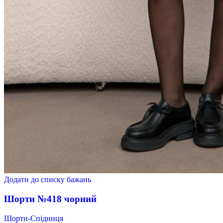
Додати до списку бажань
Шорти №418 чорний
Шорти-Спідниця