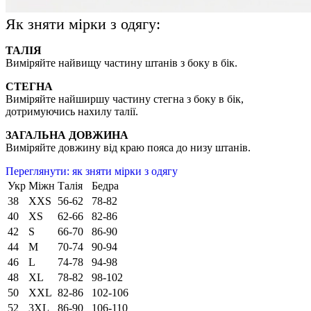
Як зняти мірки з одягу:
ТАЛІЯ
Виміряйте найвищу частину штанів з боку в бік.
СТЕГНА
Виміряйте найширшу частину стегна з боку в бік,
дотримуючись нахилу талії.
ЗАГАЛЬНА ДОВЖИНА
Виміряйте довжину від краю пояса до низу штанів.
Переглянути: як зняти мірки з одягу
Укр
Міжн
Талія
Бедра
38
XXS
56-62
78-82
40
XS
62-66
82-86
42
S
66-70
86-90
44
M
70-74
90-94
46
L
74-78
94-98
48
XL
78-82
98-102
50
XXL
82-86
102-106
52
3XL
86-90
106-110