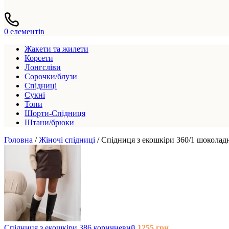
0
елементів
Жакети та жилети
Корсети
Лонгсліви
Сорочки/блузи
Спідниці
Сукні
Топи
Шорти-Спідниця
Штани/брюки
Головна
/
Жіночі спідниці
/
Спідниця з екошкіри 360/1 шоколад
Спідниця з екошкіри 386 коричневий
1255
грн