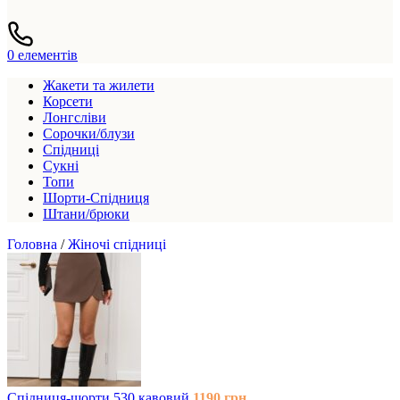
0
елементів
Жакети та жилети
Корсети
Лонгсліви
Сорочки/блузи
Спідниці
Сукні
Топи
Шорти-Спідниця
Штани/брюки
Головна
/
Жіночі спідниці
Спідниця-шорти 530 кавовий
1190
грн