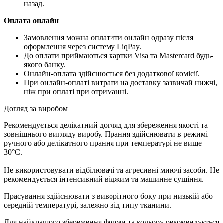
назад.
Оплата онлайн
Замовлення можна оплатити онлайн одразу після
оформлення через систему LiqPay.
До оплати приймаються картки Visa та Mastercard будь-
якого банку.
Онлайн-оплата здійснюється без додаткової комісії.
При онлайн-оплаті витрати на доставку зазвичай нижчі,
ніж при оплаті при отриманні.
Догляд за виробом
Рекомендується делікатний догляд для збереження якості та
зовнішнього вигляду виробу. Прання здійснювати в режимі
ручного або делікатного прання при температурі не вище
30°C.
Не використовувати відбілювачі та агресивні миючі засоби. Не
рекомендується інтенсивний віджим та машинне сушіння.
Прасування здійснювати з виворітного боку при низькій або
середній температурі, залежно від типу тканини.
Для найкращого збереження форми та кольору рекомендується