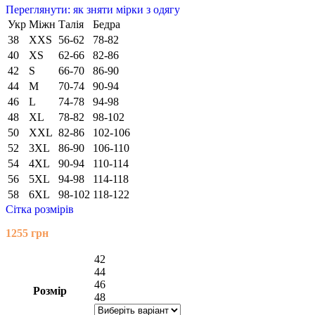
Переглянути: як зняти мірки з одягу
Укр
Міжн
Талія
Бедра
38
XXS
56-62
78-82
40
XS
62-66
82-86
42
S
66-70
86-90
44
M
70-74
90-94
46
L
74-78
94-98
48
XL
78-82
98-102
50
XXL
82-86
102-106
52
3XL
86-90
106-110
54
4XL
90-94
110-114
56
5XL
94-98
114-118
58
6XL
98-102
118-122
Сітка розмірів
1255
грн
42
44
46
Розмір
48