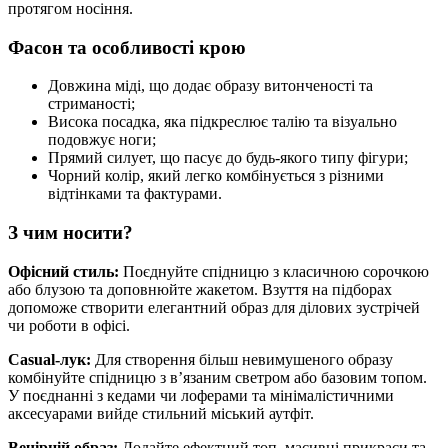
протягом носіння.
Фасон та особливості крою
Довжина міді, що додає образу витонченості та
стриманості;
Висока посадка, яка підкреслює талію та візуально
подовжує ноги;
Прямий силует, що пасує до будь-якого типу фігури;
Чорний колір, який легко комбінується з різними
відтінками та фактурами.
З чим носити?
Офісний стиль:
Поєднуйте спідницю з класичною сорочкою
або блузою та доповнюйте жакетом. Взуття на підборах
допоможе створити елегантний образ для ділових зустрічей
чи роботи в офісі.
Casual-лук:
Для створення більш невимушеного образу
комбінуйте спідницю з в’язаним светром або базовим топом.
У поєднанні з кедами чи лоферами та мінімалістичними
аксесуарами вийде стильний міський аутфіт.
Вечірній образ:
Додайте ефектний топ, масивні прикраси та