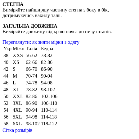
СТЕГНА
Виміряйте найширшу частину стегна з боку в бік,
дотримуючись нахилу талії.
ЗАГАЛЬНА ДОВЖИНА
Виміряйте довжину від краю пояса до низу штанів.
Переглянути: як зняти мірки з одягу
Укр
Міжн
Талія
Бедра
38
XXS
56-62
78-82
40
XS
62-66
82-86
42
S
66-70
86-90
44
M
70-74
90-94
46
L
74-78
94-98
48
XL
78-82
98-102
50
XXL
82-86
102-106
52
3XL
86-90
106-110
54
4XL
90-94
110-114
56
5XL
94-98
114-118
58
6XL
98-102
118-122
Сітка розмірів