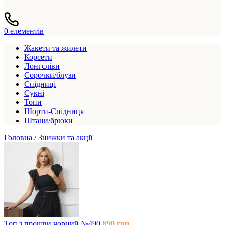
0
елементів
Жакети та жилети
Корсети
Лонгсліви
Сорочки/блузи
Спідниці
Сукні
Топи
Шорти-Спідниця
Штани/брюки
Головна
/
Знижки та акції
Топ з прошви чорний №490
890
грн