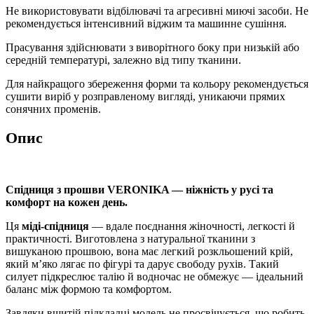
Не використовувати відбілювачі та агресивні миючі засоби. Не
рекомендується інтенсивний віджим та машинне сушіння.
Прасування здійснювати з виворітного боку при низькій або
середній температурі, залежно від типу тканини.
Для найкращого збереження форми та кольору рекомендується
сушити виріб у розправленому вигляді, уникаючи прямих
сонячних променів.
Опис
Спідниця з прошви VERONIKA — ніжність у русі та
комфорт на кожен день.
Ця
міді-спідниця
— вдале поєднання жіночності, легкості й
практичності. Виготовлена з натуральної тканини з
вишуканою прошвою, вона має легкий розкльошений крій,
який м’яко лягає по фігурі та дарує свободу рухів. Такий
силует підкреслює талію й водночас не обмежує — ідеальний
баланс між формою та комфортом.
Завдяки вшитій підкладці модель не просвічується, що робить