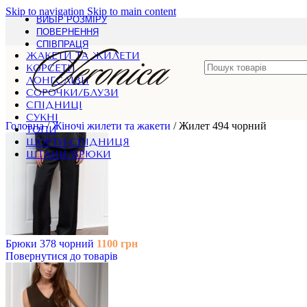
Skip to navigation
Skip to main content
ВИБІР РОЗМІРУ
ПОВЕРНЕННЯ
СПІВПРАЦЯ
ЖАКЕТИ ТА ЖИЛЕТИ
КОРСЕТИ
ЛОНГСЛІВИ
СОРОЧКИ/БЛУЗИ
СПІДНИЦІ
СУКНІ
Головна
/
Жіночі жилети та жакети
/
Жилет 494 чорний
ТОПИ
ШОРТИ-СПІДНИЦЯ
ШТАНИ/БРЮКИ
Брюки 378 чорний
1100
грн
Повернутися до товарів