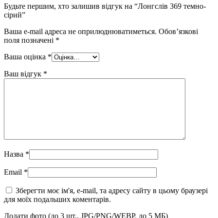
Будьте першим, хто залишив відгук на “Лонгслів 369 темно-
сірий”
Ваша e-mail адреса не оприлюднюватиметься.
Обов’язкові
поля позначені
*
Ваша оцінка
*
Ваш відгук
*
Назва
*
Email
*
Зберегти моє ім'я, e-mail, та адресу сайту в цьому браузері
для моїх подальших коментарів.
Додати фото (до 3 шт., JPG/PNG/WEBP, до 5 МБ)