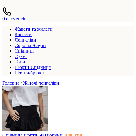
0
елементів
Жакети та жилети
Корсети
Лонгсліви
Сорочки/блузи
Спідниці
Сукні
Топи
Шорти-Спідниця
Штани/брюки
Головна
/
Жіночі лонгсліви
Спідниця-шорти 500 чорний
1090
грн