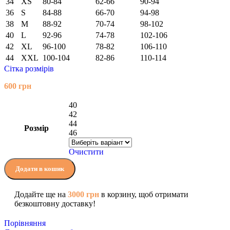
34
XS
80-84
62-66
90-94
36
S
84-88
66-70
94-98
38
M
88-92
70-74
98-102
40
L
92-96
74-78
102-106
42
XL
96-100
78-82
106-110
44
XXL
100-104
82-86
110-114
Сітка розмірів
600
грн
40
42
44
Розмір
46
Очистити
Додати в кошик
Додайте ще на
3000
грн
в корзину, щоб отримати
безкоштовну доставку!
Порівняння