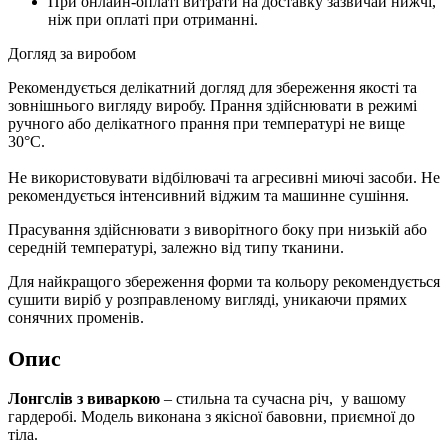
При онлайн-оплаті витрати на доставку зазвичай нижчі,
ніж при оплаті при отриманні.
Догляд за виробом
Рекомендується делікатний догляд для збереження якості та
зовнішнього вигляду виробу. Прання здійснювати в режимі
ручного або делікатного прання при температурі не вище
30°C.
Не використовувати відбілювачі та агресивні миючі засоби. Не
рекомендується інтенсивний віджим та машинне сушіння.
Прасування здійснювати з виворітного боку при низькій або
середній температурі, залежно від типу тканини.
Для найкращого збереження форми та кольору рекомендується
сушити виріб у розправленому вигляді, уникаючи прямих
сонячних променів.
Опис
Лонгслів з виваркою
– стильна та сучасна річ, у вашому
гардеробі. Модель виконана з якісної бавовни, приємної до
тіла.