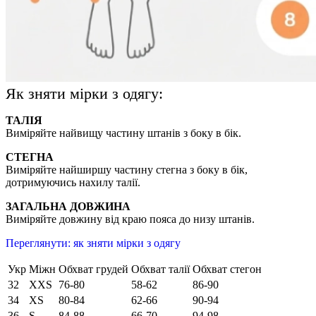
Як зняти мірки з одягу:
ТАЛІЯ
Виміряйте найвищу частину штанів з боку в бік.
СТЕГНА
Виміряйте найширшу частину стегна з боку в бік,
дотримуючись нахилу талії.
ЗАГАЛЬНА ДОВЖИНА
Виміряйте довжину від краю пояса до низу штанів.
Переглянути: як зняти мірки з одягу
Укр
Міжн
Обхват грудей
Обхват талії
Обхват стегон
32
XXS
76-80
58-62
86-90
34
XS
80-84
62-66
90-94
36
S
84-88
66-70
94-98