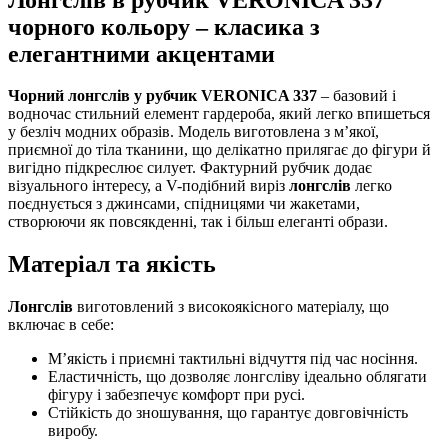
чорного кольору – класика з
елегантними акцентами
Чорний лонгслів у рубчик VERONICA 337
– базовий і
водночас стильний елемент гардероба, який легко впишеться
у безліч модних образів. Модель виготовлена з м’якої,
приємної до тіла тканини, що делікатно прилягає до фігури й
вигідно підкреслює силует. Фактурний рубчик додає
візуального інтересу, а V-подібний виріз
лонгслів
легко
поєднується з джинсами, спідницями чи жакетами,
створюючи як повсякденні, так і більш елеганті образи.
Матеріал та якість
Лонгслів
виготовлений з високоякісного матеріалу, що
включає в себе:
М’якість і приємні тактильні відчуття під час носіння.
Еластичність, що дозволяє лонгсліву ідеально облягати
фігуру і забезпечує комфорт при русі.
Стійкість до зношування, що гарантує довговічність
виробу.