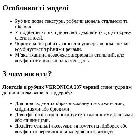
Особливості моделі
Рубчик додає текстури, роблячи модель стильною та
цікавою.
V-подібний виріз підкреслює декольте та додає образу
елегантності.
Чорний колір робить
лонгслів
універсальним і легко
комбінується з різними речами.
М’яка тканина дозволяє створювати стильний, але
комфортний вигляд на кожен день.
З чим носити?
Лонгслів в рубчик VERONICA 337 чорний
стане чудовим
доповненням вашого гардеробу:
Для повсякденних образів комбінуйте з джинсами,
спідницями або брюками.
Для офісного стилю поєднуйте з класичними брюками
або спідницями.
Додайте стильні аксесуари та взуття на підборах або
комфортні черевики для завершеного вигляду.