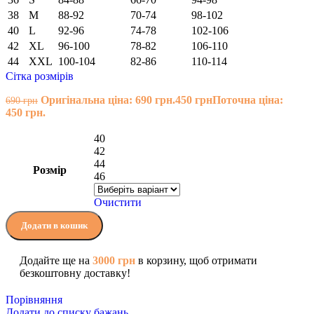
38
M
88-92
70-74
98-102
40
L
92-96
74-78
102-106
42
XL
96-100
78-82
106-110
44
XXL
100-104
82-86
110-114
Сітка розмірів
Оригінальна ціна: 690 грн.
450
грн
Поточна ціна:
690
грн
450 грн.
40
42
44
Розмір
46
Очистити
Додати в кошик
Додайте ще на
3000
грн
в корзину, щоб отримати
безкоштовну доставку!
Порівняння
Додати до списку бажань