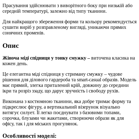
Прасування здійснювати з виворітного боку при низькій або
середній температурі, залежно від типу тканини.
Для найкращого збереження форми та кольору рекомендується
сушити виріб у розправленому вигляді, уникаючи прямих
сонячних променів.
Опис
Жіноча міді спідниця у тонку смужку –
виточена класика на
кожен день.
Це елегантна міді спідниця у стриману смужку – чудове
рішення для ділового гардероба та smart-casual образів. Модель
має прямий, злегка приталений крій, довжину до середини
ікри та розріз ззаду, що дарує зручність і свободу рухів.
Виконана з костюмною тканини, яка добре тримає форму та
підкреслює фігуру, а вертикальний візерунок візуально
витягує силует. Її легко поєднувати з базовими топами,
сорочка, блузами чи жакетами, створюючи образи як для
офісу, так і для міських прогулянок.
Особливості моделі: