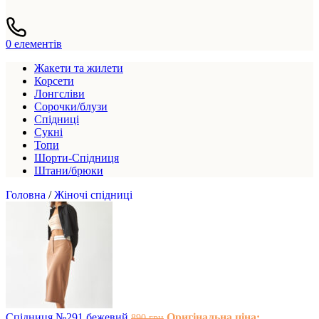
0
елементів
Жакети та жилети
Корсети
Лонгсліви
Сорочки/блузи
Спідниці
Сукні
Топи
Шорти-Спідниця
Штани/брюки
Головна
/
Жіночі спідниці
Спідниця №291 бежевий
Оригінальна ціна:
890
грн