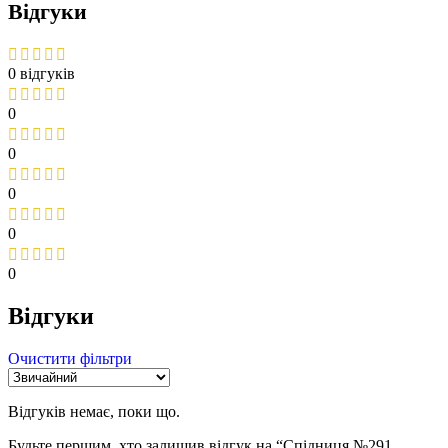
Відгуки
0 відгуків
0
0
0
0
0
Відгуки
Очистити фільтри
Відгуків немає, поки що.
Будьте першим, хто залишив відгук на “Спідниця №291