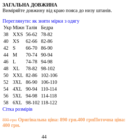
ЗАГАЛЬНА ДОВЖИНА
Виміряйте довжину від краю пояса до низу штанів.
Переглянути: як зняти мірки з одягу
Укр
Міжн
Талія
Бедра
38
XXS
56-62
78-82
40
XS
62-66
82-86
42
S
66-70
86-90
44
M
70-74
90-94
46
L
74-78
94-98
48
XL
78-82
98-102
50
XXL
82-86
102-106
52
3XL
86-90
106-110
54
4XL
90-94
110-114
56
5XL
94-98
114-118
58
6XL
98-102
118-122
Сітка розмірів
Оригінальна ціна: 890 грн.
400
грн
Поточна ціна:
890
грн
400 грн.
44