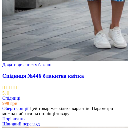
Додати до списку бажань
Спідниця №446 блакитна квітка
5.0
Спідниці
990
грн
Оберіть опції
Цей товар має кілька варіантів. Параметри
можна вибрати на сторінці товару
Порівняння
Швидкий перегляд