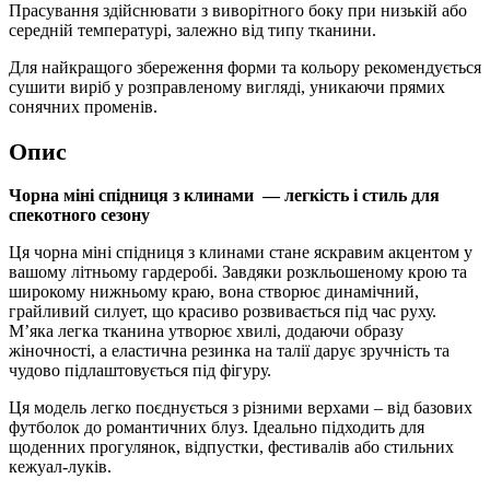
Прасування здійснювати з виворітного боку при низькій або
середній температурі, залежно від типу тканини.
Для найкращого збереження форми та кольору рекомендується
сушити виріб у розправленому вигляді, уникаючи прямих
сонячних променів.
Опис
Чорна міні спідниця з клинами — легкість і стиль для
спекотного сезону
Ця чорна міні спідниця з клинами стане яскравим акцентом у
вашому літньому гардеробі. Завдяки розкльошеному крою та
широкому нижньому краю, вона створює динамічний,
грайливий силует, що красиво розвивається під час руху.
М’яка легка тканина утворює хвилі, додаючи образу
жіночності, а еластична резинка на талії дарує зручність та
чудово підлаштовується під фігуру.
Ця модель легко поєднується з різними верхами – від базових
футболок до романтичних блуз. Ідеально підходить для
щоденних прогулянок, відпустки, фестивалів або стильних
кежуал-луків.