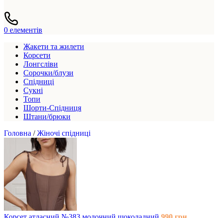
0
елементів
Жакети та жилети
Корсети
Лонгсліви
Сорочки/блузи
Спідниці
Сукні
Топи
Шорти-Спідниця
Штани/брюки
Головна
/
Жіночі спідниці
Корсет атласний №383 молочний шоколадний
990
грн