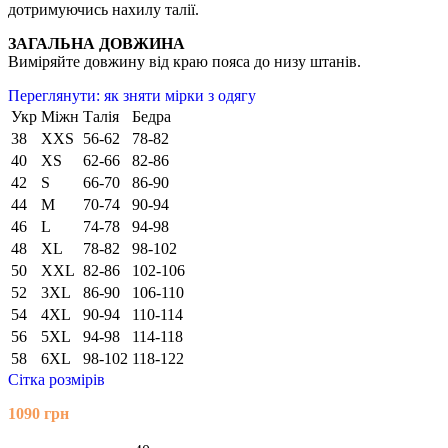
дотримуючись нахилу талії.
ЗАГАЛЬНА ДОВЖИНА
Виміряйте довжину від краю пояса до низу штанів.
Переглянути: як зняти мірки з одягу
Укр
Міжн
Талія
Бедра
38
XXS
56-62
78-82
40
XS
62-66
82-86
42
S
66-70
86-90
44
M
70-74
90-94
46
L
74-78
94-98
48
XL
78-82
98-102
50
XXL
82-86
102-106
52
3XL
86-90
106-110
54
4XL
90-94
110-114
56
5XL
94-98
114-118
58
6XL
98-102
118-122
Сітка розмірів
1090
грн