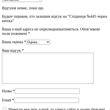
Відгуків немає, поки що.
Будьте першим, хто залишив відгук на “Спідниця №445 чорна
квітка”
Ваша e-mail адреса не оприлюднюватиметься.
Обов’язкові
поля позначені
*
Ваша оцінка
*
Ваш відгук
*
Назва
*
Email
*
Зберегти моє ім'я, e-mail, та адресу сайту в цьому браузері