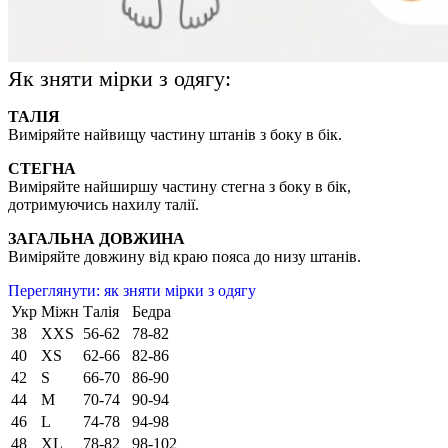
Як зняти мірки з одягу:
ТАЛІЯ
Виміряйте найвищу частину штанів з боку в бік.
СТЕГНА
Виміряйте найширшу частину стегна з боку в бік,
дотримуючись нахилу талії.
ЗАГАЛЬНА ДОВЖИНА
Виміряйте довжину від краю пояса до низу штанів.
Переглянути: як зняти мірки з одягу
Укр
Міжн
Талія
Бедра
38
XXS
56-62
78-82
40
XS
62-66
82-86
42
S
66-70
86-90
44
M
70-74
90-94
46
L
74-78
94-98
48
XL
78-82
98-102