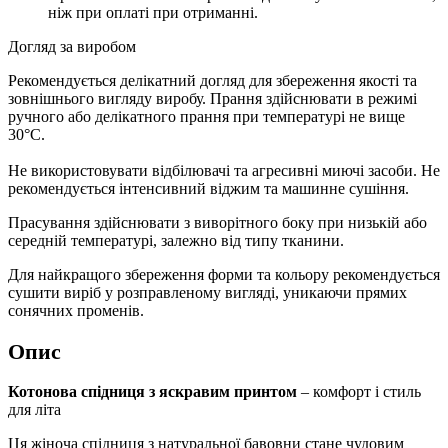
ніж при оплаті при отриманні.
Догляд за виробом
Рекомендується делікатний догляд для збереження якості та
зовнішнього вигляду виробу. Прання здійснювати в режимі
ручного або делікатного прання при температурі не вище
30°C.
Не використовувати відбілювачі та агресивні миючі засоби. Не
рекомендується інтенсивний віджим та машинне сушіння.
Прасування здійснювати з виворітного боку при низькій або
середній температурі, залежно від типу тканини.
Для найкращого збереження форми та кольору рекомендується
сушити виріб у розправленому вигляді, уникаючи прямих
сонячних променів.
Опис
Котонова спідниця з яскравим принтом
– комфорт і стиль
для літа
Ця жіноча спідниця з натуральної бавовни стане чудовим