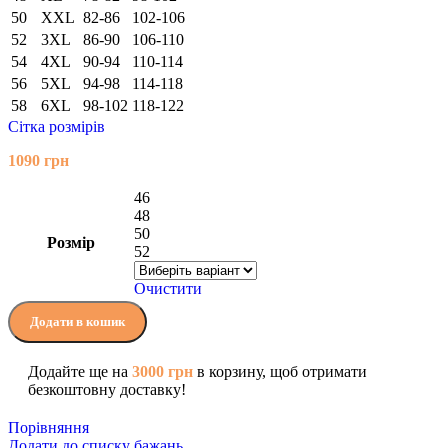
50
XXL
82-86
102-106
52
3XL
86-90
106-110
54
4XL
90-94
110-114
56
5XL
94-98
114-118
58
6XL
98-102
118-122
Сітка розмірів
1090
грн
46
48
50
Розмір
52
Очистити
Додати в кошик
Додайте ще на
3000
грн
в корзину, щоб отримати
безкоштовну доставку!
Порівняння
Додати до списку бажань