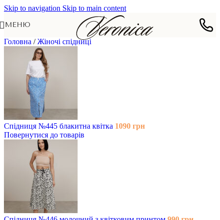
Skip to navigation
Skip to main content
МЕНЮ
Головна
/
Жіночі спідниці
Спідниця №445 блакитна квітка
1090
грн
Повернутися до товарів
Спідниця №446 молочний з квітковим принтом
990
грн