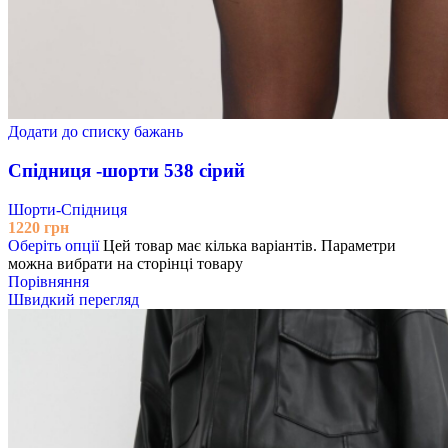
Додати до списку бажань
Спідниця -шорти 538 сірий
Шорти-Спідниця
1220
грн
Оберіть опції
Цей товар має кілька варіантів. Параметри
можна вибрати на сторінці товару
Порівняння
Швидкий перегляд