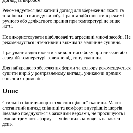
Догляд за виробом
Рекомендується делікатний догляд для збереження якості та
зовнішнього вигляду виробу. Прання здійснювати в режимі
ручного або делікатного прання при температурі не вище
30°C.
Не використовувати відбілювачі та агресивні миючі засоби. Не
рекомендується інтенсивний віджим та машинне сушіння.
Прасування здійснювати з виворітного боку при низькій або
середній температурі, залежно від типу тканини.
Для найкращого збереження форми та кольору рекомендується
сушити виріб у розправленому вигляді, уникаючи прямих
сонячних променів.
Опис
Стильні спідниця-шорти з якісної щільної тканини. Мають
елегантний вигляд спідниці та комфорт внутрішніх шортів.
Ідеально поєднуються з базовими верхами, не просвічують і
чудово тримають форму — універсальна модель на кожен
день.