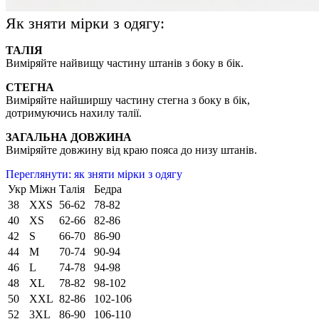
Як зняти мірки з одягу:
ТАЛІЯ
Виміряйте найвищу частину штанів з боку в бік.
СТЕГНА
Виміряйте найширшу частину стегна з боку в бік,
дотримуючись нахилу талії.
ЗАГАЛЬНА ДОВЖИНА
Виміряйте довжину від краю пояса до низу штанів.
Переглянути: як зняти мірки з одягу
Укр
Міжн
Талія
Бедра
38
XXS
56-62
78-82
40
XS
62-66
82-86
42
S
66-70
86-90
44
M
70-74
90-94
46
L
74-78
94-98
48
XL
78-82
98-102
50
XXL
82-86
102-106
52
3XL
86-90
106-110