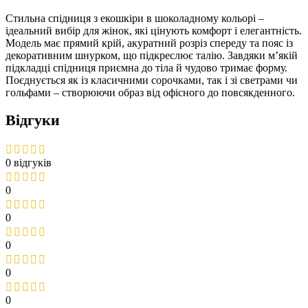
Стильна спідниця з екошкіри в шоколадному кольорі –
ідеальний вибір для жінок, які цінують комфорт і елегантність.
Модель має прямий крій, акуратний розріз спереду та пояс із
декоративним шнурком, що підкреслює талію. Завдяки м’якій
підкладці спідниця приємна до тіла й чудово тримає форму.
Поєднується як із класичними сорочками, так і зі светрами чи
гольфами – створюючи образ від офісного до повсякденного.
Відгуки
0 відгуків
0
0
0
0
0