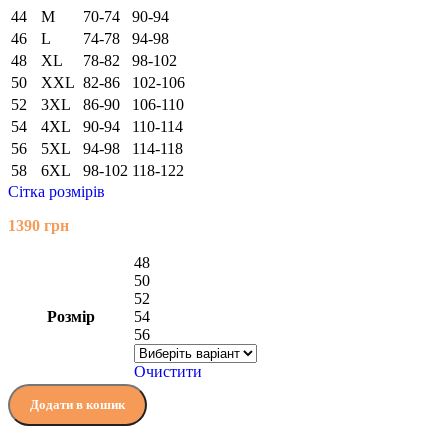
44
M
70-74
90-94
46
L
74-78
94-98
48
XL
78-82
98-102
50
XXL
82-86
102-106
52
3XL
86-90
106-110
54
4XL
90-94
110-114
56
5XL
94-98
114-118
58
6XL
98-102
118-122
Сітка розмірів
1390
грн
48
50
52
Розмір
54
56
Очистити
Додати в кошик