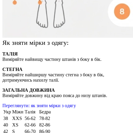
Як зняти мірки з одягу:
ТАЛІЯ
Виміряйте найвищу частину штанів з боку в бік.
СТЕГНА
Виміряйте найширшу частину стегна з боку в бік,
дотримуючись нахилу талії.
ЗАГАЛЬНА ДОВЖИНА
Виміряйте довжину від краю пояса до низу штанів.
Переглянути: як зняти мірки з одягу
Укр
Міжн
Талія
Бедра
38
XXS
56-62
78-82
40
XS
62-66
82-86
42
S
66-70
86-90