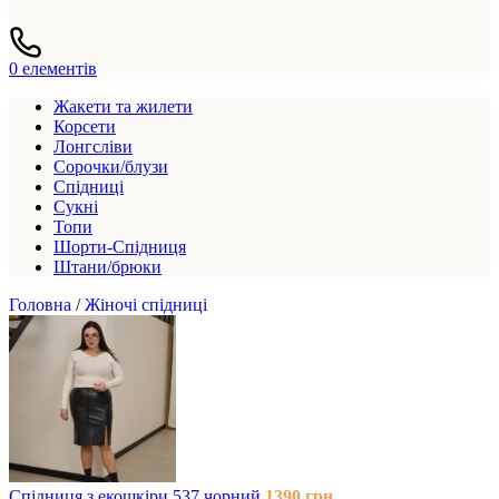
0
елементів
Жакети та жилети
Корсети
Лонгсліви
Сорочки/блузи
Спідниці
Сукні
Топи
Шорти-Спідниця
Штани/брюки
Головна
/
Жіночі спідниці
Спідниця з екошкіри 537 чорний
1390
грн