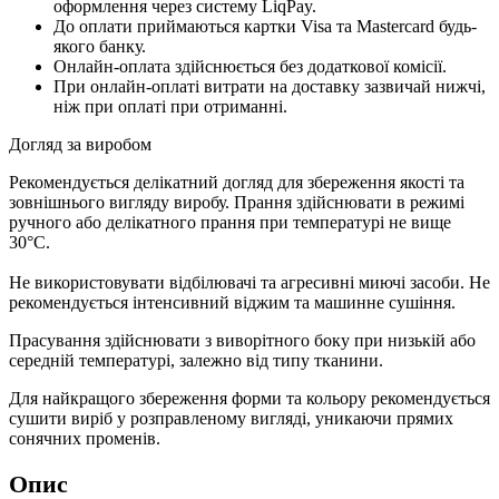
оформлення через систему LiqPay.
До оплати приймаються картки Visa та Mastercard будь-
якого банку.
Онлайн-оплата здійснюється без додаткової комісії.
При онлайн-оплаті витрати на доставку зазвичай нижчі,
ніж при оплаті при отриманні.
Догляд за виробом
Рекомендується делікатний догляд для збереження якості та
зовнішнього вигляду виробу. Прання здійснювати в режимі
ручного або делікатного прання при температурі не вище
30°C.
Не використовувати відбілювачі та агресивні миючі засоби. Не
рекомендується інтенсивний віджим та машинне сушіння.
Прасування здійснювати з виворітного боку при низькій або
середній температурі, залежно від типу тканини.
Для найкращого збереження форми та кольору рекомендується
сушити виріб у розправленому вигляді, уникаючи прямих
сонячних променів.
Опис