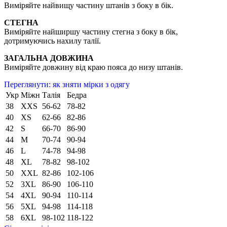
Виміряйте найвищу частину штанів з боку в бік.
СТЕГНА
Виміряйте найширшу частину стегна з боку в бік,
дотримуючись нахилу талії.
ЗАГАЛЬНА ДОВЖИНА
Виміряйте довжину від краю пояса до низу штанів.
Переглянути: як зняти мірки з одягу
Укр
Міжн
Талія
Бедра
38
XXS
56-62
78-82
40
XS
62-66
82-86
42
S
66-70
86-90
44
M
70-74
90-94
46
L
74-78
94-98
48
XL
78-82
98-102
50
XXL
82-86
102-106
52
3XL
86-90
106-110
54
4XL
90-94
110-114
56
5XL
94-98
114-118
58
6XL
98-102
118-122