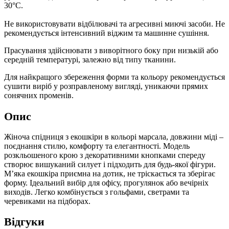
30°C.
Не використовувати відбілювачі та агресивні миючі засоби. Не
рекомендується інтенсивний віджим та машинне сушіння.
Прасування здійснювати з виворітного боку при низькій або
середній температурі, залежно від типу тканини.
Для найкращого збереження форми та кольору рекомендується
сушити виріб у розправленому вигляді, уникаючи прямих
сонячних променів.
Опис
Жіноча спідниця з екошкіри в кольорі марсала, довжини міді –
поєднання стилю, комфорту та елегантності. Модель
розкльошеного крою з декоративними кнопками спереду
створює вишуканий силует і підходить для будь-якої фігури.
М’яка екошкіра приємна на дотик, не тріскається та зберігає
форму. Ідеальний вибір для офісу, прогулянок або вечірніх
виходів. Легко комбінується з гольфами, светрами та
черевиками на підборах.
Відгуки