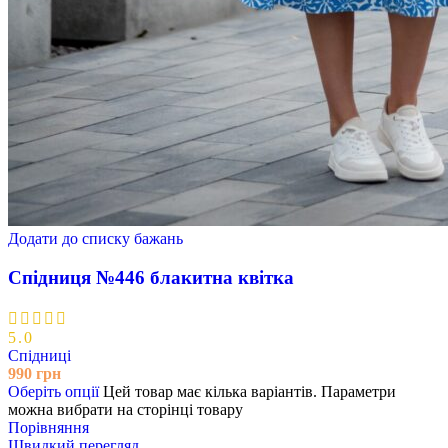
Додати до списку бажань
Спідниця №446 блакитна квітка
5.0
Спідниці
990
грн
Оберіть опції
Цей товар має кілька варіантів. Параметри
можна вибрати на сторінці товару
Порівняння
Швидкий перегляд