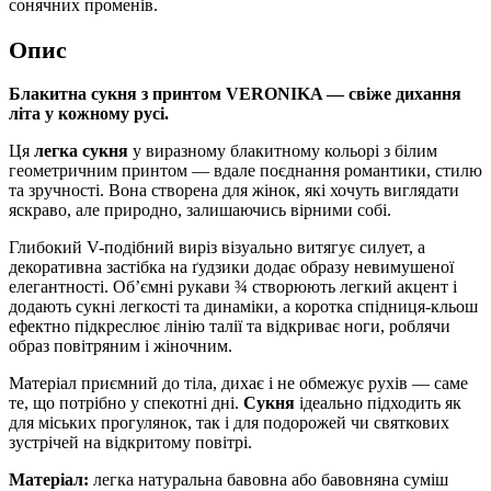
сонячних променів.
Опис
Блакитна сукня з принтом VERONIKA — свіже дихання
літа у кожному русі.
Ця
легка сукня
у виразному блакитному кольорі з білим
геометричним принтом — вдале поєднання романтики, стилю
та зручності. Вона створена для жінок, які хочуть виглядати
яскраво, але природно, залишаючись вірними собі.
Глибокий V-подібний виріз візуально витягує силует, а
декоративна застібка на ґудзики додає образу невимушеної
елегантності. Об’ємні рукави ¾ створюють легкий акцент і
додають сукні легкості та динаміки, а коротка спідниця-кльош
ефектно підкреслює лінію талії та відкриває ноги, роблячи
образ повітряним і жіночним.
Матеріал приємний до тіла, дихає і не обмежує рухів — саме
те, що потрібно у спекотні дні.
Сукня
ідеально підходить як
для міських прогулянок, так і для подорожей чи святкових
зустрічей на відкритому повітрі.
Матеріал:
легка натуральна бавовна або бавовняна суміш