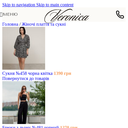
Skip to navigation
Skip to main content
МЕНЮ
Головна
/
Жіночі плаття та сукні
Сукня №458 чорна квітка
1390
грн
Повернутися до товарів
Брюки з льону №481 чорний
1270
грн