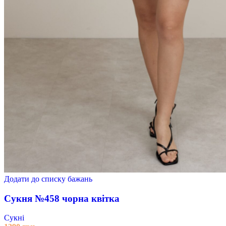
Додати до списку бажань
Сукня №458 чорна квітка
Сукні