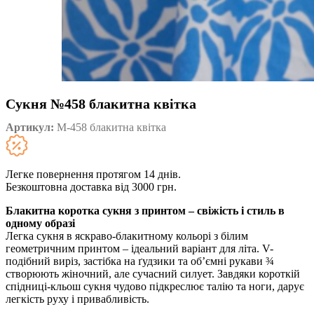
Сукня №458 блакитна квітка
Артикул:
М-458 блакитна квітка
Легке повернення протягом 14 днів.
Безкоштовна доставка від 3000 грн.
Блакитна коротка сукня з принтом – свіжість і стиль в
одному образі
Легка сукня в яскраво-блакитному кольорі з білим
геометричним принтом – ідеальний варіант для літа. V-
подібний виріз, застібка на ґудзики та об’ємні рукави ¾
створюють жіночний, але сучасний силует. Завдяки короткій
спідниці-кльош сукня чудово підкреслює талію та ноги, дарує
легкість руху і привабливість.