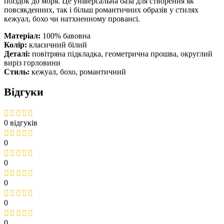
поїздок до моря. Це універсальна база для створення як
повсякденних, так і більш романтичних образів у стилях
кежуал, бохо чи натхненному провансі.
Матеріал:
100% бавовна
Колір:
класичний білий
Деталі:
повітряна підкладка, геометрична прошва, округлий
виріз горловини
Стиль:
кежуал, бохо, романтичний
Відгуки
0 відгуків
0
0
0
0
0