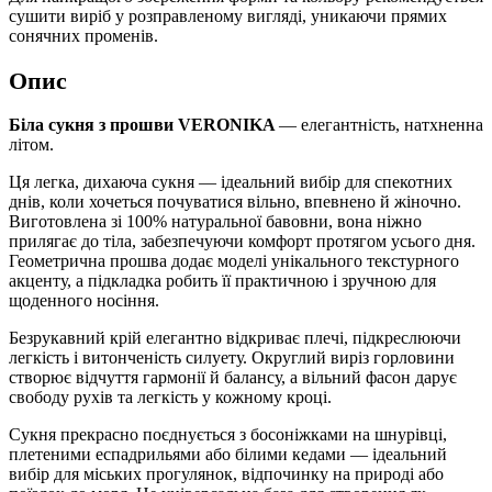
сушити виріб у розправленому вигляді, уникаючи прямих
сонячних променів.
Опис
Біла сукня з прошви VERONIKA
— елегантність, натхненна
літом.
Ця легка, дихаюча сукня — ідеальний вибір для спекотних
днів, коли хочеться почуватися вільно, впевнено й жіночно.
Виготовлена зі 100% натуральної бавовни, вона ніжно
прилягає до тіла, забезпечуючи комфорт протягом усього дня.
Геометрична прошва додає моделі унікального текстурного
акценту, а підкладка робить її практичною і зручною для
щоденного носіння.
Безрукавний крій елегантно відкриває плечі, підкреслюючи
легкість і витонченість силуету. Округлий виріз горловини
створює відчуття гармонії й балансу, а вільний фасон дарує
свободу рухів та легкість у кожному кроці.
Сукня прекрасно поєднується з босоніжками на шнурівці,
плетеними еспадрильями або білими кедами — ідеальний
вибір для міських прогулянок, відпочинку на природі або