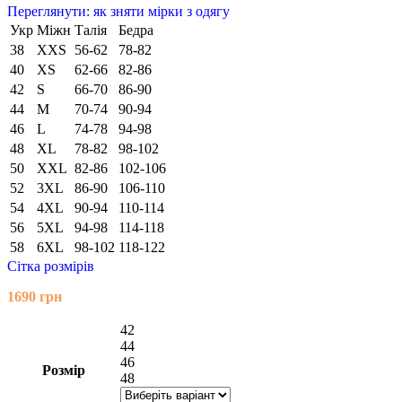
Переглянути: як зняти мірки з одягу
Укр
Міжн
Талія
Бедра
38
XXS
56-62
78-82
40
XS
62-66
82-86
42
S
66-70
86-90
44
M
70-74
90-94
46
L
74-78
94-98
48
XL
78-82
98-102
50
XXL
82-86
102-106
52
3XL
86-90
106-110
54
4XL
90-94
110-114
56
5XL
94-98
114-118
58
6XL
98-102
118-122
Сітка розмірів
1690
грн
42
44
46
Розмір
48