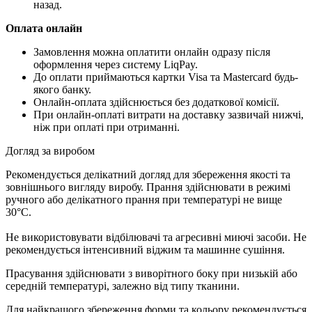
назад.
Оплата онлайн
Замовлення можна оплатити онлайн одразу після
оформлення через систему LiqPay.
До оплати приймаються картки Visa та Mastercard будь-
якого банку.
Онлайн-оплата здійснюється без додаткової комісії.
При онлайн-оплаті витрати на доставку зазвичай нижчі,
ніж при оплаті при отриманні.
Догляд за виробом
Рекомендується делікатний догляд для збереження якості та
зовнішнього вигляду виробу. Прання здійснювати в режимі
ручного або делікатного прання при температурі не вище
30°C.
Не використовувати відбілювачі та агресивні миючі засоби. Не
рекомендується інтенсивний віджим та машинне сушіння.
Прасування здійснювати з виворітного боку при низькій або
середній температурі, залежно від типу тканини.
Для найкращого збереження форми та кольору рекомендується