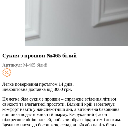
Сукня з прошви №465 білий
Артикул:
М-465 білий
Легке повернення протягом 14 днів.
Безкоштовна доставка від 3000 грн.
Ця легка біла сукня з прошви – справжнє втілення літньої
свіжості та елегантної простоти. Вільний крій забезпечує
комфорт навіть у найспекотніші дні, а витончена бавовняна
вишивка додає ніжності й шарму. Безрукавний фасон
підкреслює лінію плечей, роблячи образ відкритим і легким.
Ідеально пасує до босоніжок, еспадрильїв або навіть білих