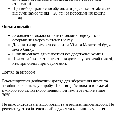
отриманні.
При виборі цього способу оплати додається комісія 2%
від суми замовлення + 20 грн за пересилання коштів
назад.
Оплата онлайн
Замовлення можна оплатити онлайн одразу після
оформлення через систему LiqPay.
До оплати приймаються картки Visa та Mastercard будь-
якого банку.
Онлайн-оплата здійснюється без додаткової комісії.
При онлайн-оплаті витрати на доставку зазвичай нижчі,
ніж при оплаті при отриманні.
Догляд за виробом
Рекомендується делікатний догляд для збереження якості та
зовнішнього вигляду виробу. Прання здійснювати в режимі
ручного або делікатного прання при температурі не вище
30°C.
Не використовувати відбілювачі та агресивні миючі засоби. Не
рекомендується інтенсивний віджим та машинне сушіння.