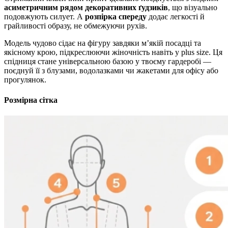
асиметричним рядом декоративних ґудзиків
, що візуально
подовжують силует. А
розпірка спереду
додає легкості й
грайливості образу, не обмежуючи рухів.
Модель чудово сідає на фігуру завдяки м’якій посадці та
якісному крою, підкреслюючи жіночність навіть у plus size. Ця
спідниця стане універсальною базою у твоєму гардеробі —
поєднуй її з блузами, водолазками чи жакетами для офісу або
прогулянок.
Розмірна сітка