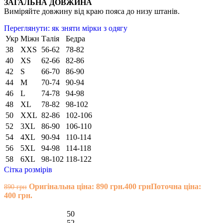
ЗАГАЛЬНА ДОВЖИНА
Виміряйте довжину від краю пояса до низу штанів.
Переглянути: як зняти мірки з одягу
Укр
Міжн
Талія
Бедра
38
XXS
56-62
78-82
40
XS
62-66
82-86
42
S
66-70
86-90
44
M
70-74
90-94
46
L
74-78
94-98
48
XL
78-82
98-102
50
XXL
82-86
102-106
52
3XL
86-90
106-110
54
4XL
90-94
110-114
56
5XL
94-98
114-118
58
6XL
98-102
118-122
Сітка розмірів
Оригінальна ціна: 890 грн.
400
грн
Поточна ціна:
890
грн
400 грн.
50
52