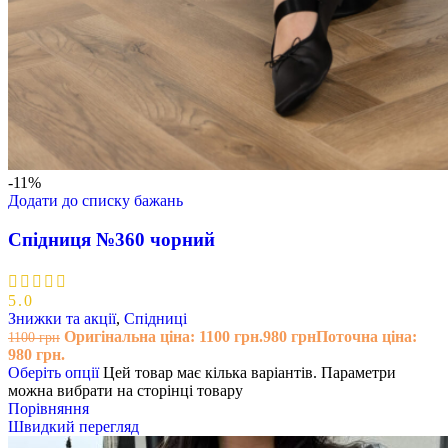
-11%
Додати до списку бажань
Спідниця №360 чорний
5.0
Знижки та акції
,
Спідниці
Оригінальна ціна: 1100 грн.
980
грн
Поточна ціна:
1100
грн
980 грн.
Оберіть опції
Цей товар має кілька варіантів. Параметри
можна вибрати на сторінці товару
Порівняння
Швидкий перегляд