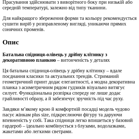
Прасування здійснювати з виворітного боку при низькій або
середній температурі, залежно від типу тканини.
Для найкращого збереження форми та кольору рекомендується
сушити виріб у розправленому вигляді, уникаючи прямих
сонячних променів.
Опис
Батальна спідниця-олівець у дрібну клітинку з
декоративною планкою
– витонченість у деталях
Ця батальна спідниця-олівець у дрібну клітинку – вдале
поєднання класики та актуальних трендів. Стриманий
геометричний принт додає елегантності, а модна декоративна
планка з асиметричним рядом гудзиків візуально витягує
силует. Функціональна розпірка спереду не лише додає
грайливості образу, а й забезпечує зручність під час руху.
Завдяки м’якому крою й комфортній посадці модель чудово
пасує жінкам plus size, підкреслюючи фігуру та даруючи
впевненість у собі. Така спідниця легко впишеться у базовий
гардероб – ідеально комбінується з блузами, водолазками,
жакетами або легкими светрами.