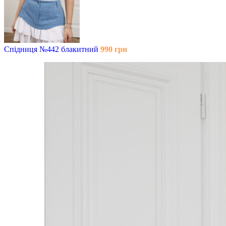
Спідниця №442 блакитний
990
грн