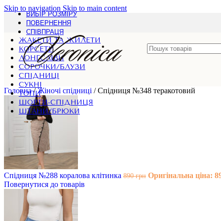
Skip to navigation
Skip to main content
ВИБІР РОЗМІРУ
ПОВЕРНЕННЯ
СПІВПРАЦЯ
ЖАКЕТИ ТА ЖИЛЕТИ
КОРСЕТИ
ЛОНГСЛІВИ
СОРОЧКИ/БЛУЗИ
СПІДНИЦІ
СУКНІ
Головна
/
Жіночі спідниці
/
Спідниця №348 теракотовий
ТОПИ
ШОРТИ-СПІДНИЦЯ
ШТАНИ/БРЮКИ
Спідниця №288 коралова клітинка
Оригінальна ціна: 89
890
грн
Повернутися до товарів